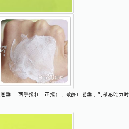
杠悬垂
两手握杠（正握），做静止悬垂，到稍感吃力时