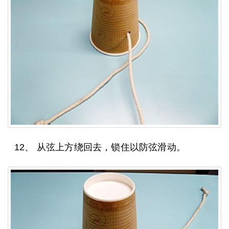
12、 从弦上方绕回去，锁住以防弦滑动。