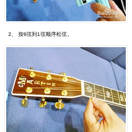
2、 按6弦到1弦顺序松弦。