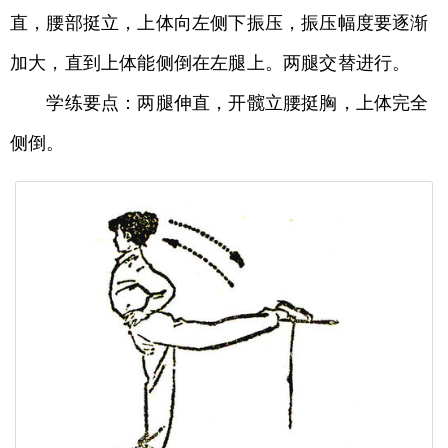
直，腰部挺立，上体向左侧下振压，振压幅度要逐渐
加大，直到上体能侧倒在左腿上。两腿交替进行。
学练要点：两腿伸直，开髋立腰挺胸，上体完全
侧倒。