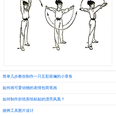
简单几步教你制作一只五彩斑斓的小章鱼
如何画可爱动物的表情包简笔画
如何制作折纸剪纸粘贴的漂亮凤凰？
烧烤工具图片设计