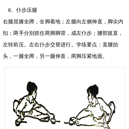
6、仆步压腿
右腿屈膝全蹲，全脚着地；左腿向左侧伸直，脚尖内
扣；两手分别抓住两脚脚背，成左仆步；腰部挺直，
左转前压。左右仆步交替进行。学练要点：直腰抬
头，一腿全蹲，另一腿伸直，两脚压紧地面。