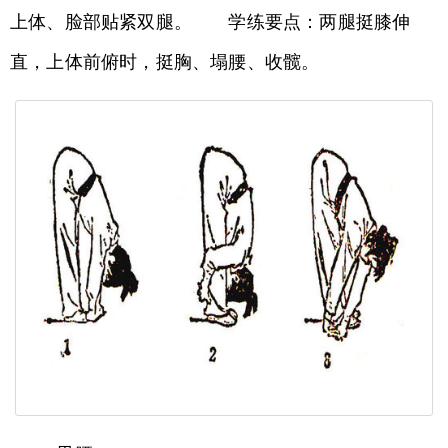
上体、脸部贴紧双腿。 学练要点：两腿挺膝伸
直，上体前俯时，挺胸、塌腰、收髋。