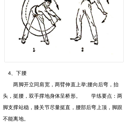
4、下腰
两脚开立同肩宽，两臂伸直上举;腰向后弯，抬
头，挺腰，双手撑地身体呈桥形。 学练要点：两
脚支撑站稳，膝关节尽量挺直，腰部后弯上顶，脚跟
不能离地。