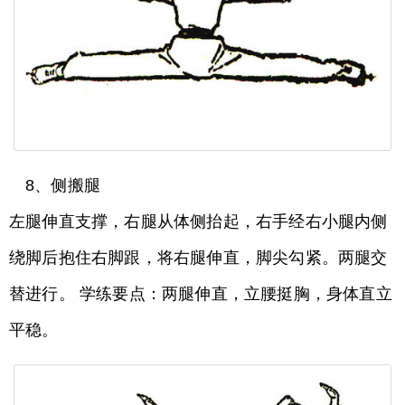
8、侧搬腿
左腿伸直支撑，右腿从体侧抬起，右手经右小腿内侧
绕脚后抱住右脚跟，将右腿伸直，脚尖勾紧。两腿交
替进行。 学练要点：两腿伸直，立腰挺胸，身体直立
平稳。