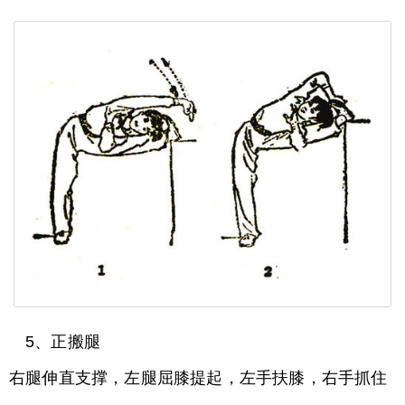
5、正搬腿
右腿伸直支撑，左腿屈膝提起，左手扶膝，右手抓住