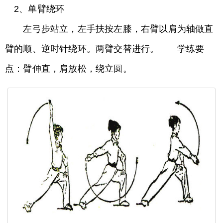
2、单臂绕环
左弓步站立，左手扶按左膝，右臂以肩为轴做直
臂的顺、逆时针绕环。两臂交替进行。 学练要
点：臂伸直，肩放松，绕立圆。