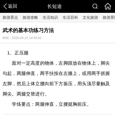
返回
长短途
旅游景点
旅游攻略
生活知识
生活百科
文化旅游
旅游景
武术的基本功练习方法
时间：2026-04-22 14:59:42
1、正压腿
面对一定高度的物体，左脚跟放在物体上，脚尖
勾起，两腿伸直，两手扶按在左膝上，或用两手抓握
左脚，然后上体立腰向前下方振压，用头顶尽量触及
脚尖。两腿交替进行。
学练要点：两腿伸直，立腰挺胸前压。