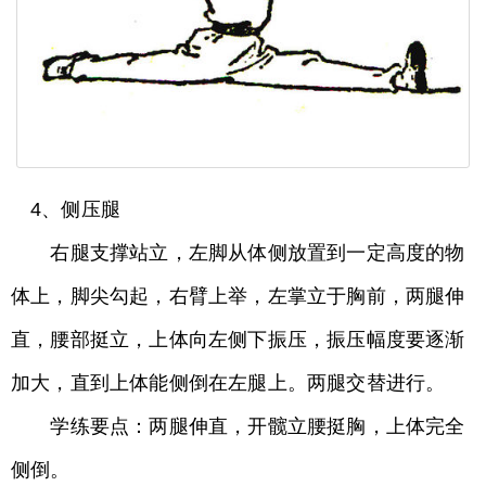
4、侧压腿
右腿支撑站立，左脚从体侧放置到一定高度的物
体上，脚尖勾起，右臂上举，左掌立于胸前，两腿伸
直，腰部挺立，上体向左侧下振压，振压幅度要逐渐
加大，直到上体能侧倒在左腿上。两腿交替进行。
学练要点：两腿伸直，开髋立腰挺胸，上体完全
侧倒。