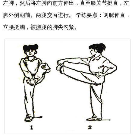
左脚，然后将左脚向前方伸出，直至膝关节挺直，左
脚外侧朝前。两腿交替进行。 学练要点：两腿伸直，
立腰挺胸，被搬腿的脚尖勾紧。