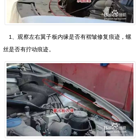
1、观察左右翼子板内缘是否有褶皱修复痕迹，螺
丝是否有拧动痕迹。