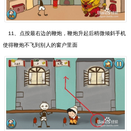
11、点按最右边的鞭炮，鞭炮升起后稍微倾斜手机
使得鞭炮不飞到别人的窗户里面