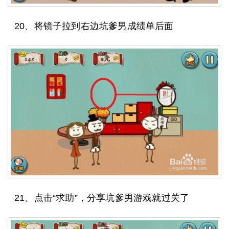
20、将镜子拉到右边坑爹男成绩单后面
21、点击“求助”，分享坑爹男游戏就过关了