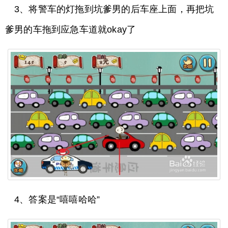
3、将警车的灯拖到坑爹男的后车座上面，再把坑
爹男的车拖到应急车道就okay了
4、答案是“嘻嘻哈哈”