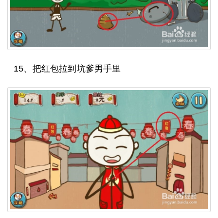
15、把红包拉到坑爹男手里