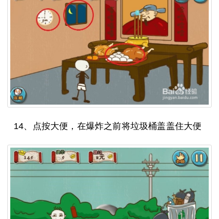
14、点按大便，在爆炸之前将垃圾桶盖盖住大便