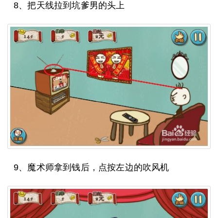
8、把天线拉到坑爹男的头上
9、魔术师拿到钱后，点按左边的吹风机