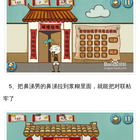
5、把鼻涕男的鼻涕拉到浆糊里面，就能把对联粘
牢了