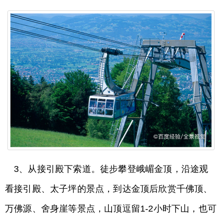
3、从接引殿下索道。徒步攀登峨嵋金顶，沿途观
看接引殿、太子坪的景点，到达金顶后欣赏千佛顶、
万佛源、舍身崖等景点，山顶逗留1-2小时下山，也可