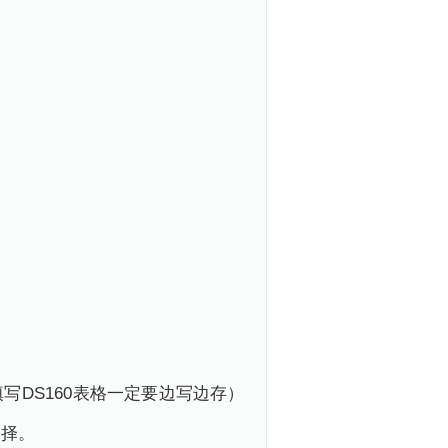
填写DS160表格一定要边写边存）
选择。