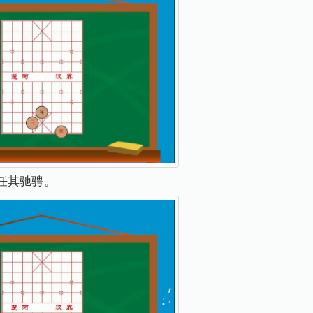
任其驰骋。