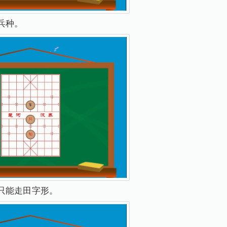
兵种。
只能走田字形。