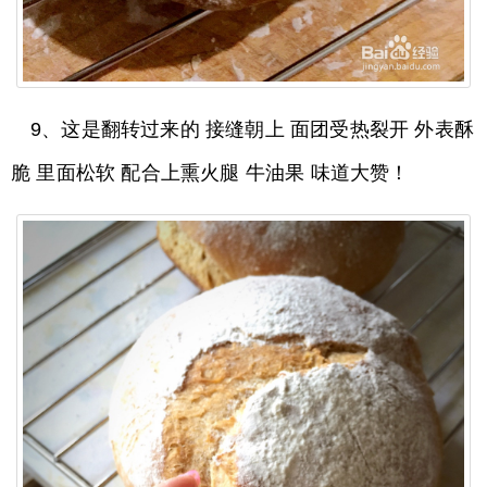
9、这是翻转过来的 接缝朝上 面团受热裂开 外表酥
脆 里面松软 配合上熏火腿 牛油果 味道大赞！