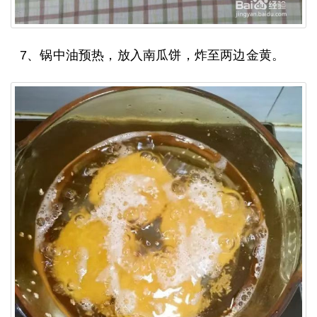
7、锅中油预热，放入南瓜饼，炸至两边金黄。