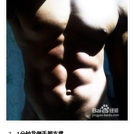
2、
1分钟异侧手脚支撑