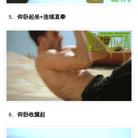
5、
仰卧起坐+连续直拳
6、
仰卧收腿起