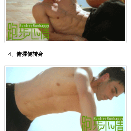
4、
俯撑侧转身