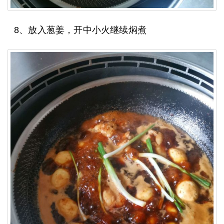
8、放入葱姜，开中小火继续焖煮