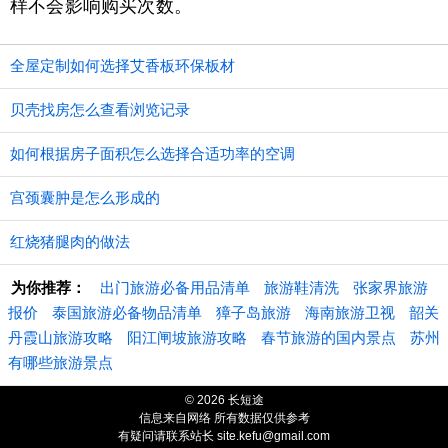
样不会影响购买次数。
全屋定制如何选择艾香板环保板材
贝壳找房怎么查看浏览记录
如何根据房子面积怎么选择合适功率的空调
宫颈囊肿是怎么形成的
红烧猪腿肉的做法
为你推荐：
出门旅游必备用品清单
旅游鞋清洗
张家界旅游
报价
泰国旅游必备物品清单
獐子岛旅游
海南旅游卫视
韶关
丹霞山旅游攻略
阳江闸坡旅游攻略
春节旅游的国内景点
苏州
有哪些旅游景点
© 2026 长短途
信息来自网络 所有数据仅供参考
有疑问请联系站长 site.kefu@gmail.com