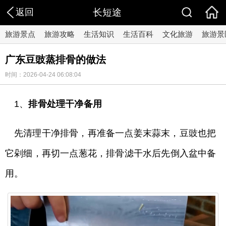
返回
长短途
旅游景点
旅游攻略
生活知识
生活百科
文化旅游
旅游景
广东豆豉蒸排骨的做法
时间：2026-04-24 06:08:04
1、
排骨处理干净备用
先清理干净排骨，再准备一点姜末蒜末，豆豉也把
它剁细，再切一点葱花，排骨滤干水后先倒入盆中备
用。