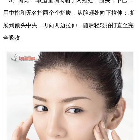
5、隔离：.取适量隔离霜于两颊处，额头，下巴，
用中指和无名指两个个指腹，从脸颊处向下拉伸；.扩
展到额头中央，再向两边拉伸，随后轻轻拍打直至完
全吸收。