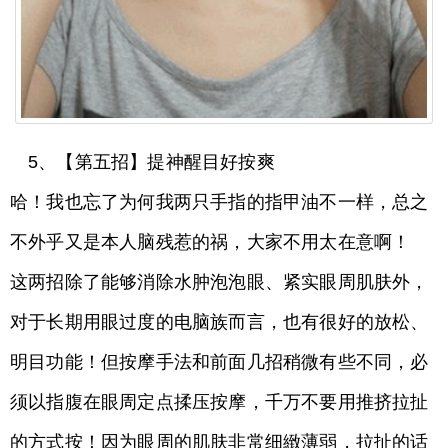
5、【第五招】提神醒目好按爽
哈！我也忘了为何我两只手指的指甲油不一样，总之
不外乎又是本人脑残惹的祸，大家不用太在意啊！
这两招除了能够消除水肿泡泡眼、紧实眼周肌肤外，
对于长期用眼过度的电脑族而言，也有很好的放松、
明目功能！但按摩手法和前面几招稍微有些不同，必
须以指腹在眼周定点揉压按摩，千万不要用推挤拉扯
的方式按！因为眼周的肌肤非常细緻薄弱，拉扯的话