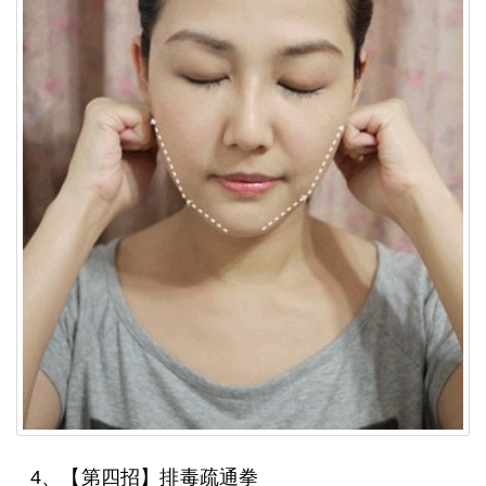
4、【第四招】排毒疏通拳