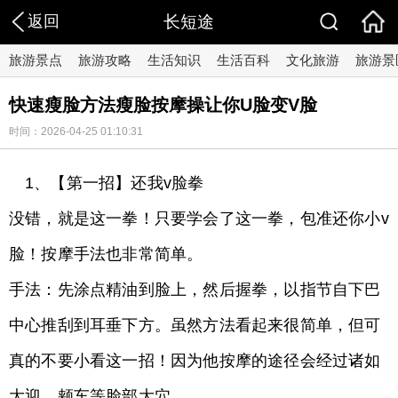
返回
长短途
旅游景点
旅游攻略
生活知识
生活百科
文化旅游
旅游景
快速瘦脸方法瘦脸按摩操让你U脸变V脸
时间：2026-04-25 01:10:31
1、【第一招】还我v脸拳
没错，就是这一拳！只要学会了这一拳，包准还你小v
脸！按摩手法也非常简单。
手法：先涂点精油到脸上，然后握拳，以指节自下巴
中心推刮到耳垂下方。虽然方法看起来很简单，但可
真的不要小看这一招！因为他按摩的途径会经过诸如
大迎、颊车等脸部大穴。