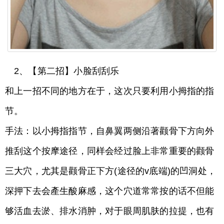
2、【第二招】小脸刮刮乐
和上一招不同的地方在于，这次只要利用小拇指的指
节。
手法：以小拇指指节，自鼻翼两侧沿著颧骨下方向外
推刮这个按摩途径，同样会经过脸上非常重要的颧骨
三大穴，尤其是颧骨正下方(途径的v底端)的凹洞处，
深押下去会產生酸麻感，这个穴道常常按的话不但能
够活血去淤、排水消肿，对于眼周肌肤的拉提，也有