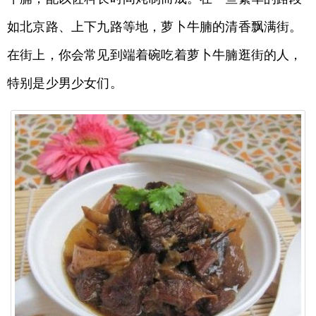
如北京路、上下九路等地，萝卜牛腩的清香飘满街。
在街上，你会常见到端着碗吃着萝卜牛腩逛街的人，
特别是少男少女们。