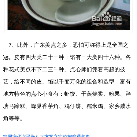
7、​此外，广东美点之多，恐怕可称得上是全国之
冠。皮有四大类二十三种；馅有三大类四十六种。各
种花式美点不下二三千种。点心师们凭着高超的技
艺，给不同的皮、馅以千变万化的组合和造型。富有
地方特色的点心小食有：虾饺、干蒸烧卖、粉果、泮
塘马蹄糕、蜂巢香芋角、鸡仔饼、糯米鸡、家乡咸水
角等等。
糖尿病代谢平衡八大方案之穴位按摩通气血