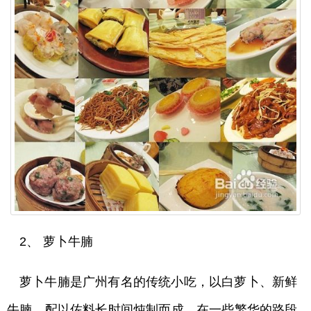
2、 萝卜牛腩
萝卜牛腩是广州有名的传统小吃，以白萝卜、新鲜
牛腩，配以佐料长时间炖制而成。在一些繁华的路段