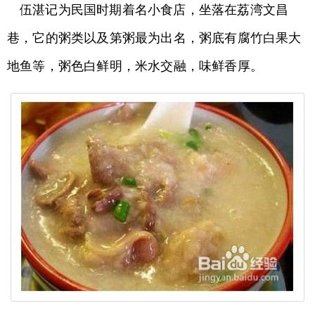
伍湛记为民国时期着名小食店，坐落在荔湾文昌
巷，它的粥类以及第粥最为出名，粥底有腐竹白果大
地鱼等，粥色白鲜明，米水交融，味鲜香厚。