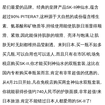
星们最爱的品牌。经典的皇牌产品SK-II神仙水,蕴含
超过90% PITERA?,这种源于大自然的成份蕴含维生
素、氨基酸和矿物质等,持续使用能使肌肤日渐显得顺
滑、紧致,因此能保持肌肤的细滑、亮泽与饱满,让肌
肤无时无刻都维持晶莹剔透。来到日本,买一瓶不如多
买几瓶,可以自用也可以送人,而且只有在市区/机场免
税店购买SK-II,你才能买到神仙水的双瓶套装,这比在
国内专柜购买单瓶装而言,肯定有非常超值的优惠的。
从4月21日开始,凡在免税店购买两盒神仙水双瓶套装,
你就能获得价值约740人民币的护肤面膜,非常超值!来
日本旅游,肯定不能错过日本人都爱用的SK-II了!